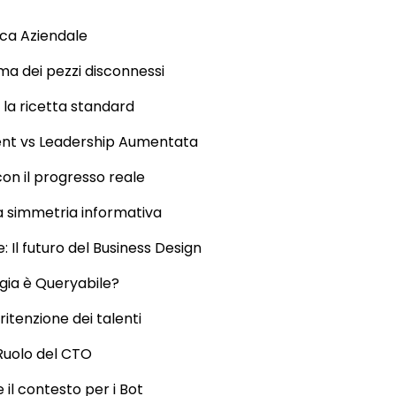
ica Aziendale
ma dei pezzi disconnessi
 la ricetta standard
nt vs Leadership Aumentata
on il progresso reale
a simmetria informativa
: Il futuro del Business Design
egia è Queryabile?
 ritenzione dei talenti
 Ruolo del CTO
il contesto per i Bot