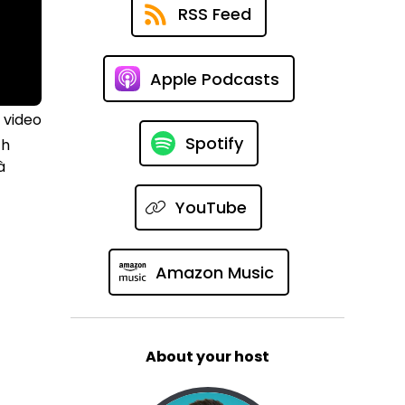
RSS Feed
Apple Podcasts
 video
Spotify
ch
à
YouTube
Amazon Music
About your host