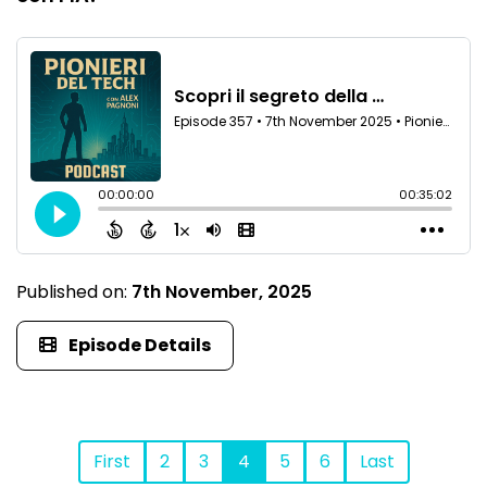
Published on:
7th November, 2025
Episode Details
First
2
3
4
5
6
Last